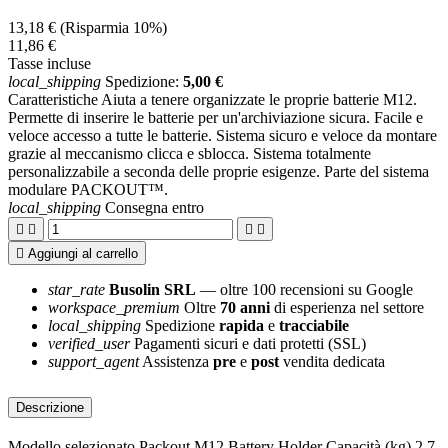
13,18 €
(Risparmia 10%)
11,86 €
Tasse incluse
local_shipping
Spedizione:
5,00 €
Caratteristiche Aiuta a tenere organizzate le proprie batterie M12.
Permette di inserire le batterie per un'archiviazione sicura. Facile e
veloce accesso a tutte le batterie. Sistema sicuro e veloce da montare
grazie al meccanismo clicca e sblocca. Sistema totalmente
personalizzabile a seconda delle proprie esigenze. Parte del sistema
modulare PACKOUT™.
local_shipping
Consegna entro





Aggiungi al carrello
star_rate
Busolin SRL
— oltre 100 recensioni su Google
workspace_premium
Oltre
70 anni
di esperienza nel settore
local_shipping
Spedizione
rapida
e
tracciabile
verified_user
Pagamenti sicuri e dati protetti (SSL)
support_agent
Assistenza
pre
e
post
vendita dedicata
Descrizione
Modello selezionato Packout M12 Battery Holder Capacità (kg) 2.7