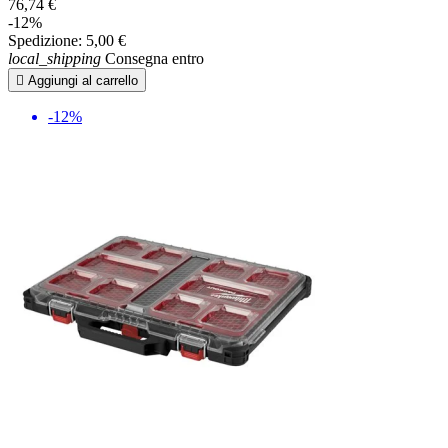
76,74 €
-12%
Spedizione:
5,00 €
local_shipping
Consegna entro

Aggiungi al carrello
-12%