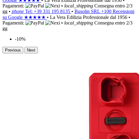
Google
★★★★★
•
La Vera Edilizia Professionale dal 1956
•
Pagamenti:
•
local_shipping
Consegna entro 2/3
gg
•
phone
Tel: +39 331 195 8135
•
Busolin SRL
+100 Recensioni
su Google
★★★★★
•
La Vera Edilizia Professionale dal 1956
•
Pagamenti:
•
local_shipping
Consegna entro 2/3
gg
-10%
Previous
Next