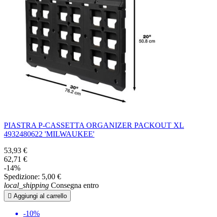
PIASTRA P-CASSETTA ORGANIZER PACKOUT XL
4932480622 'MILWAUKEE'
53,93 €
62,71 €
-14%
Spedizione:
5,00 €
local_shipping
Consegna entro

Aggiungi al carrello
-10%