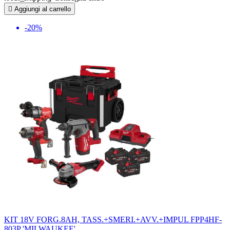

Aggiungi al carrello
-20%
KIT 18V FORG.8AH, TASS.+SMERI.+AVV.+IMPUL FPP4HF-
803P 'MILWAUKEE'