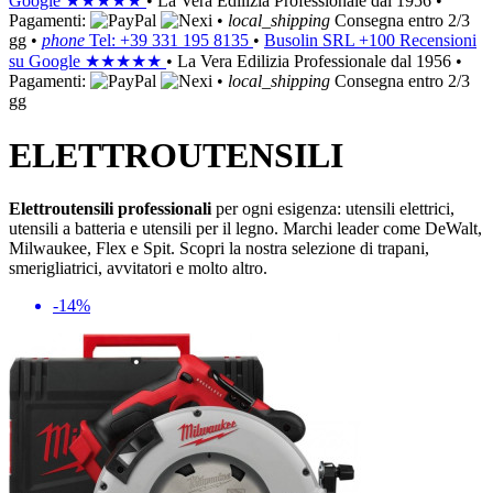
Google
★★★★★
•
La Vera Edilizia Professionale dal 1956
•
Pagamenti:
•
local_shipping
Consegna entro 2/3
gg
•
phone
Tel: +39 331 195 8135
•
Busolin SRL
+100 Recensioni
su Google
★★★★★
•
La Vera Edilizia Professionale dal 1956
•
Pagamenti:
•
local_shipping
Consegna entro 2/3
gg
ELETTROUTENSILI
Elettroutensili professionali
per ogni esigenza: utensili elettrici,
utensili a batteria e utensili per il legno. Marchi leader come DeWalt,
Milwaukee, Flex e Spit. Scopri la nostra selezione di trapani,
smerigliatrici, avvitatori e molto altro.
-14%