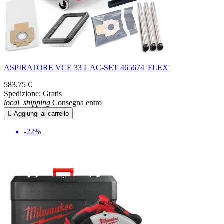
ASPIRATORE VCE 33 L AC-SET 465674 'FLEX'
583,75 €
Spedizione:
Gratis
local_shipping
Consegna entro

Aggiungi al carrello
-22%