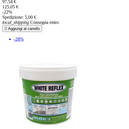
97,54 €
125,05 €
-22%
Spedizione:
5,00 €
local_shipping
Consegna entro

Aggiungi al carrello
-28%