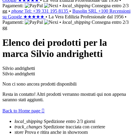
Google
★★★★★
•
La Vera Edilizia Professionale dal 1956
•
Pagamenti:
•
local_shipping
Consegna entro 2/3
gg
•
phone
Tel: +39 331 195 8135
•
Busolin SRL
+100 Recensioni
su Google
★★★★★
•
La Vera Edilizia Professionale dal 1956
•
Pagamenti:
•
local_shipping
Consegna entro 2/3
gg
Elenco dei prodotti per la
marca Silvio andrighetti
Silvio andrighetti
Silvio andrighetti
Non ci sono ancora prodotti disponibili
Resta in contatto! Altri prodotti verranno mostrati qui non appena
saranno stati aggiunti.
Back to Home page

local_shipping
Spedizione entro 2/3 giorni
track_changes
Spedizione tracciata con corriere
store
Prova e ritira anche in showroom