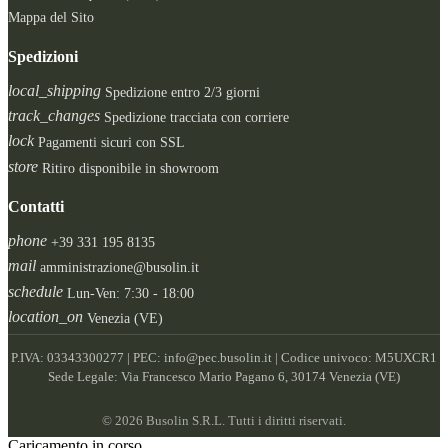
Mappa del Sito
Spedizioni
local_shipping
Spedizione entro 2/3 giorni
track_changes
Spedizione tracciata con corriere
lock
Pagamenti sicuri con SSL
store
Ritiro disponibile in showroom
Contatti
phone
+39 331 195 8135
mail
amministrazione@busolin.it
schedule
Lun-Ven: 7:30 - 18:00
location_on
Venezia (VE)
P.IVA: 03343300277 | PEC: info@pec.busolin.it | Codice univoco: M5UXCR1
Sede Legale: Via Francesco Mario Pagano 6, 30174 Venezia (VE)
© 2026 Busolin S.R.L. Tutti i diritti riservati.
Caricamento in corso ...