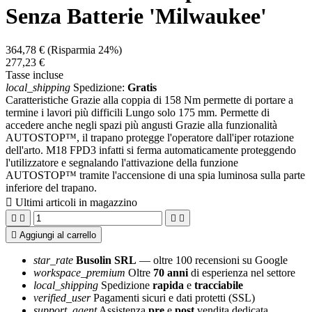
Senza Batterie 'milwaukee'
364,78 €
(Risparmia 24%)
277,23 €
Tasse incluse
local_shipping
Spedizione:
Gratis
Caratteristiche Grazie alla coppia di 158 Nm permette di portare a
termine i lavori più difficili Lungo solo 175 mm. Permette di
accedere anche negli spazi più angusti Grazie alla funzionalità
AUTOSTOP™, il trapano protegge l'operatore dall'iper rotazione
dell'arto. M18 FPD3 infatti si ferma automaticamente proteggendo
l'utilizzatore e segnalando l'attivazione della funzione
AUTOSTOP™ tramite l'accensione di una spia luminosa sulla parte
inferiore del trapano.

Ultimi articoli in magazzino





Aggiungi al carrello
star_rate
Busolin SRL
— oltre 100 recensioni su Google
workspace_premium
Oltre
70 anni
di esperienza nel settore
local_shipping
Spedizione
rapida
e
tracciabile
verified_user
Pagamenti sicuri e dati protetti (SSL)
support_agent
Assistenza
pre
e
post
vendita dedicata